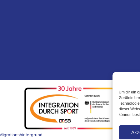
Um dir ein o
Geräteinfor
Technologien
dieser Websi
können best
Akz
Migrationshintergrund.