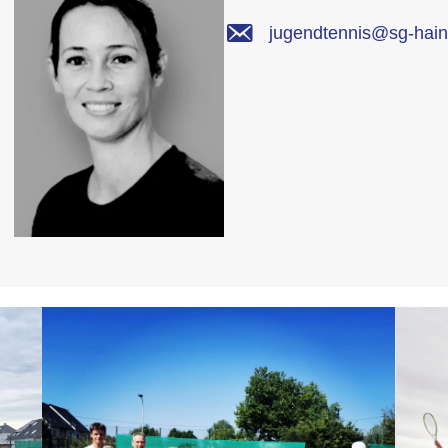
jugendtennis@sg-hai