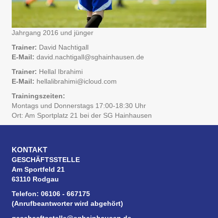
Jahrgang 2016 und jünger
Trainer:
David Nachtigall
E-Mail:
david.nachtigall@sghainhausen.de
Trainer:
Hellal Ibrahimi
E-Mail:
hellalibrahimi@icloud.com
Trainingszeiten:
Montags und Donnerstags 17:00-18:30 Uhr
Ort: Am Sportplatz 21 bei der SG Hainhausen
KONTAKT
GESCHÄFTSSTELLE
Am Sportfeld 21
63110 Rodgau
Telefon: 06106 - 667175
(Anrufbeantworter wird abgehört)