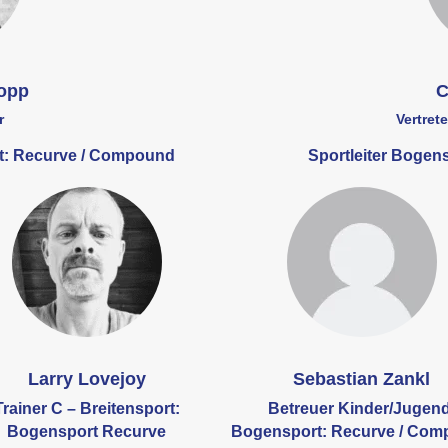
Kopp
C
r
Vertret
rt: Recurve / Compound
Sportleiter Bogens
Larry Lovejoy
Sebastian Zankl
Trainer C – Breitensport:
Betreuer Kinder/Jugend
Bogensport Recurve
Bogensport: Recurve / Co