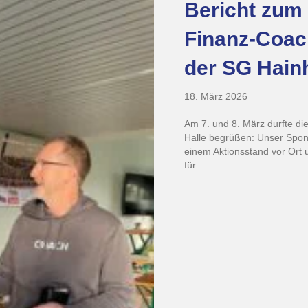
Bericht zum
Finanz-Coac
der SG Hain
18. März 2026
Am 7. und 8. März durfte di
Halle begrüßen: Unser Spon
einem Aktionsstand vor Ort 
für…